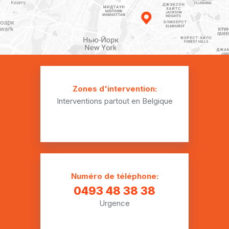
Plombier Blaugies
Plombier Bougnies
Plombier Boussu
Plombier Cambron-Saint-Vincent
Zones d'intervention:
Interventions partout en Belgique
Plombier Ciply
Plombier Cuesmes
Plombier Dour
Plombier Élouges
Numéro de téléphone:
Plombier Erbaut
0493 48 38 38
Urgence
Plombier Erbisœul
Plombier Erquennes