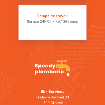
Plombier Eugies
Temps de travail:
Plombier Fayt-le-Franc
Service 24H/24 - 7J/7
365 jours
Plombier Flénu
Plombier Genly
Plombier Ghlin
Plombier Givry
Plombier Gœgnies-Chaussée
Plombier Hainin
Plombier Harmignies
Sbk Services
Plombier Harveng
Oudesmidestraat 20
1700 Dilbeek