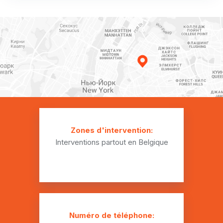
Plombier Baudour
Plombier Bauffe
Plombier Blaregnies
Plombier Blaugies
Plombier Bougnies
Plombier Boussu
Plombier Cambron-Saint-Vincent
Zones d'intervention:
Interventions partout en Belgique
Plombier Ciply
Plombier Cuesmes
Plombier Dour
Plombier Élouges
Numéro de téléphone: