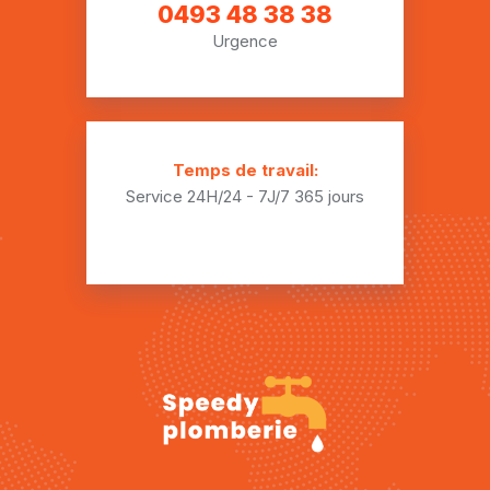
Plombier Erbaut
0493 48 38 38
Urgence
Plombier Erbisœul
Plombier Erquennes
Plombier Eugies
Temps de travail:
Plombier Fayt-le-Franc
Service 24H/24 - 7J/7
365 jours
Plombier Flénu
Plombier Genly
Plombier Ghlin
Plombier Givry
Plombier Gœgnies-Chaussée
Plombier Hainin