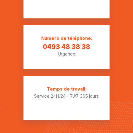
Plombier Cuesmes
Plombier Dour
Plombier Élouges
Numéro de téléphone:
Plombier Erbaut
0493 48 38 38
Urgence
Plombier Erbisœul
Plombier Erquennes
Plombier Eugies
Temps de travail:
Plombier Fayt-le-Franc
Service 24H/24 - 7J/7
365 jours
Plombier Flénu
Plombier Genly
Plombier Ghlin