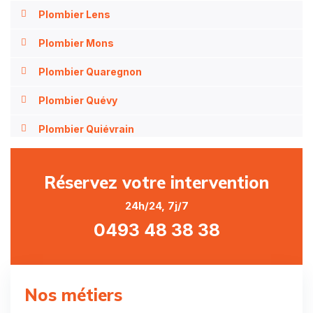
Plombier Lens
Plombier Mons
Plombier Quaregnon
Plombier Quévy
Plombier Quiévrain
Plombier Saint-Ghislain
Réservez votre intervention
Plombier Angre
24h/24, 7j/7
Plombier Angreau
0493 48 38 38
Plombier Asquillies
Plombier Athis
Nos métiers
Plombier Audregnies