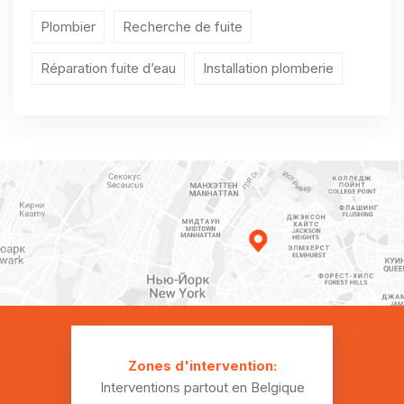
Plombier Aulnois
Plombier
Recherche de fuite
Plombier Autreppe
Réparation fuite d’eau
Installation plomberie
Plombier Baisieux
Plombier Baudour
Plombier Bauffe
Plombier Blaregnies
Plombier Blaugies
Plombier Bougnies
Plombier Boussu
Plombier Cambron-Saint-Vincent
Zones d'intervention:
Interventions partout en Belgique
Plombier Ciply