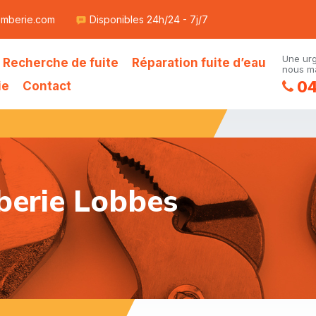
omberie.com
Disponibles 24h/24 - 7j/7
Une ur
Recherche de fuite
Réparation fuite d’eau
nous ma
04
ie
Contact
berie Lobbes