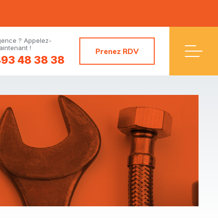
gence ? Appelez-
intenant !
Prenez RDV
93 48 38 38