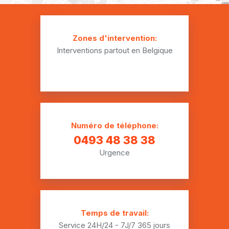
Installation plomberie Forge-Philippe
Installation plomberie Forges
Zones d'intervention:
Interventions partout en Belgique
Installation plomberie Fourbechies
Installation plomberie Gozée
Installation plomberie Grand-Reng
Installation plomberie Grandrieu
Numéro de téléphone:
Installation plomberie Ham-sur-Heure
0493 48 38 38
Urgence
Installation plomberie Hantes-Wihéries
Installation plomberie Jamioulx
Installation plomberie Labuissière
Temps de travail:
Installation plomberie Leers-et-Fosteau
Service 24H/24 - 7J/7
365 jours