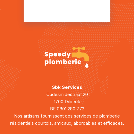
Installation plomberie Leugnies
Installation plomberie Leval-Chaudeville
Installation plomberie Lompret
Installation plomberie Macon
Installation plomberie Macquenoise
Installation plomberie Marbaix-la-Tour
Installation plomberie Merbes-Sainte-Marie
Sbk Services
Installation plomberie Monceau-Imbrechies
Oudesmidestraat 20
1700 Dilbeek
Installation plomberie Montbliart
BE 0801.280.772
Nos artisans fournissent des services de plomberie
Installation plomberie Montignies-Saint-
Christophe
résidentiels courtois, amicaux, abordables et efficaces.