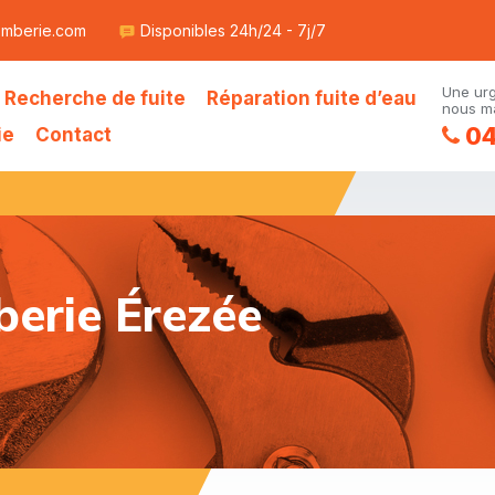
omberie.com
Disponibles 24h/24 - 7j/7
Une ur
Recherche de fuite
Réparation fuite d’eau
nous ma
04
ie
Contact
berie Érezée