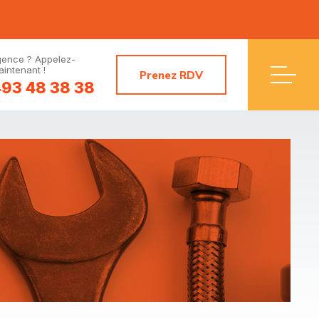
gence ? Appelez-
intenant !
Prenez RDV
93 48 38 38