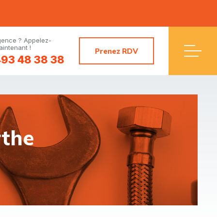
gence ? Appelez-
intenant !
Prenez RDV
93 48 38 38
rthe