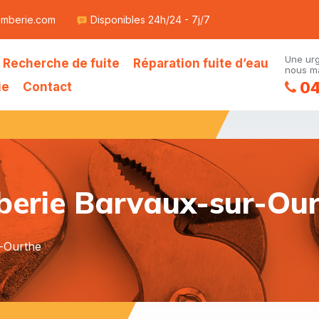
omberie.com
Disponibles 24h/24 - 7j/7
Une ur
Recherche de fuite
Réparation fuite d’eau
nous ma
04
ie
Contact
mberie Barvaux-sur-Ou
r-Ourthe