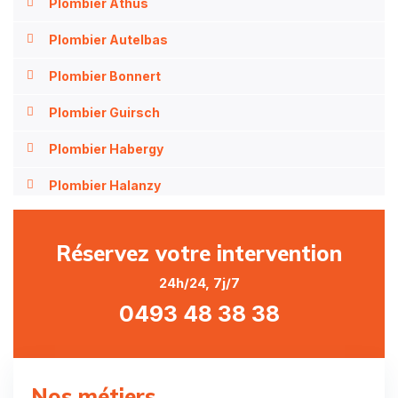
Plombier Athus
Plombier Autelbas
Plombier Bonnert
Plombier Guirsch
Plombier Habergy
Plombier Halanzy
Plombier Heinsch
Réservez votre intervention
Plombier Hondelange
24h/24, 7j/7
Plombier Nobressart
0493 48 38 38
Plombier Nothomb
Plombier Rachecourt
Nos métiers