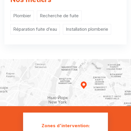
Plombier Sélange
Plombier Thiaumont
Plombier
Recherche de fuite
Plombier Toernich
Réparation fuite d’eau
Installation plomberie
Plombier Tontelange
Plombier Wolkrange
Zones d'intervention: