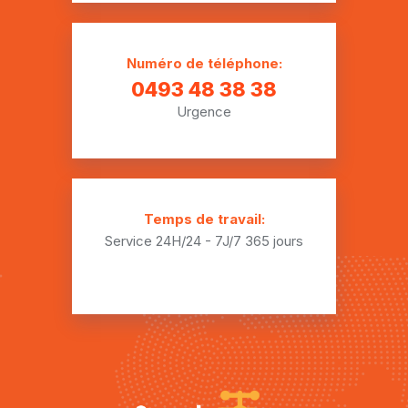
Installation plomberie Bierges
Installation plomberie Bierghes
Numéro de téléphone:
Installation plomberie Biez
0493 48 38 38
Urgence
Installation plomberie Bomal
Installation plomberie Bonlez
Installation plomberie Bornival
Temps de travail:
Installation plomberie Bossut-Gottechain
Service 24H/24 - 7J/7
365 jours
Installation plomberie Bousval
Installation plomberie Braine-le-Château
Installation plomberie Céroux-Mousty
Installation plomberie Chastre-Villeroux-Blanmont