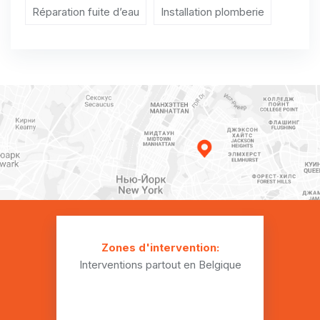
Installation plomberie Rixensart
Réparation fuite d’eau
Installation plomberie
Installation plomberie Tubize
Installation plomberie Villers-la-Ville
Installation plomberie Walhain
Installation plomberie Waterloo
Installation plomberie Wavre
Installation plomberie Archennes
Installation plomberie Autre-Église
Installation plomberie Baisy-Thy
Zones d'intervention:
Interventions partout en Belgique
Installation plomberie Baulers
Installation plomberie Beauvechain