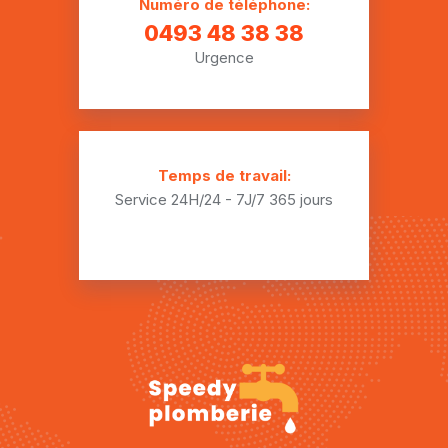
Numéro de téléphone:
Installation plomberie Ghoy
0493 48 38 38
Urgence
Installation plomberie Gibecq
Installation plomberie Gondregnies
Installation plomberie Grandglise
Temps de travail:
Installation plomberie Graty
Service 24H/24 - 7J/7
365 jours
Installation plomberie Grosage
Installation plomberie Hacquegnies
Installation plomberie Harchies
Installation plomberie Hellebecq
Installation plomberie Herquegies
Installation plomberie Houtaing