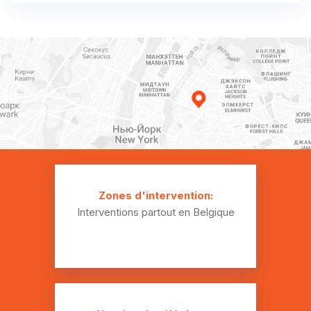
Installation plomberie Buissenal
Installation plomberie Cambron-Casteau
Installation plomberie Chièvres
Installation plomberie Cordes
Installation plomberie Dergneau
Installation plomberie Deux-Acren
Installation plomberie Ellignies-Sainte-Anne
Zones d'intervention:
Interventions partout en Belgique
Installation plomberie Fouleng
Installation plomberie Frasnes-lez-Buissenal
Installation plomberie Gages
Installation plomberie Ghislenghien